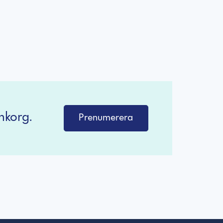
nkorg.
Prenumerera