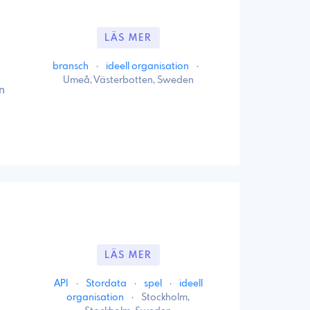
LÄS MER
bransch
·
ideell organisation
·
Umeå, Västerbotten, Sweden
n
LÄS MER
API
·
Stordata
·
spel
·
ideell
organisation
·
Stockholm,