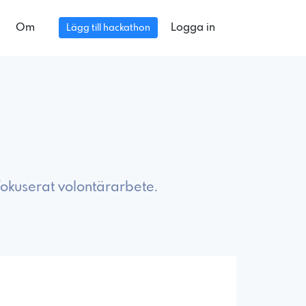
Om
Logga in
Lägg till hackathon
fokuserat volontärarbete.