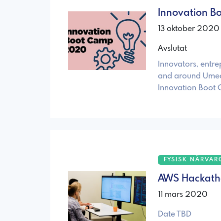
Innovation B
13 oktober 2020
Avslutat
Innovators, entre
and around Umeå, 
Innovation Boot
FYSISK NÄRVAR
AWS Hackathon
11 mars 2020
Date TBD