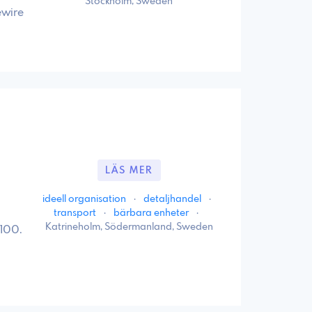
Stockholm, Sweden
ewire
LÄS MER
ideell organisation
·
detaljhandel
·
transport
·
bärbara enheter
·
Katrineholm, Södermanland, Sweden
k100.