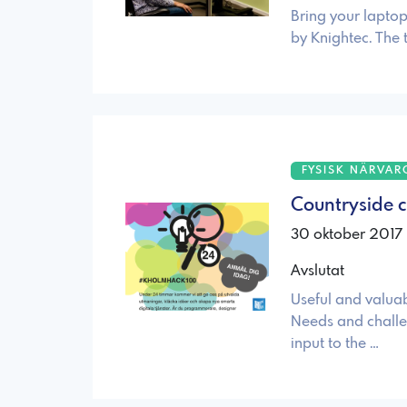
Bring your laptop
by Knightec. The 
FYSISK NÄRVAR
Countryside 
30 oktober 2017 
Avslutat
Useful and valua
Needs and challe
input to the …